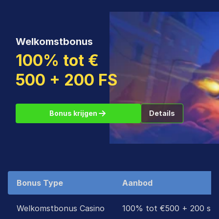
Welkomstbonus
100% tot €
500 + 200 FS
Bonus krijgen
Details
Bonus Type
Aanbod
Welkomstbonus Casino
100% tot €500 + 200 spi