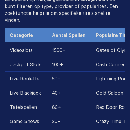
kunt filteren op type, provider of populariteit. Een
zoekfunctie helpt je om specifieke titels snel te
vinden.
Categorie
Aantal Spellen
Populaire Tite
Videoslots
1500+
Gates of Olymp
Jackpot Slots
100+
Cash Connectio
Live Roulette
50+
Lightning Roul
Live Blackjack
40+
Gold Saloon Bl
Tafelspellen
80+
Red Door Roule
Game Shows
20+
Crazy Time, M