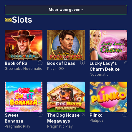
Meer weergeven
Slots
Book of Ra
Book of Dead
Lucky Lady's
Greentube
Novomatic
Play'n GO
Charm Deluxe
Novomatic
Sweet
The Dog House
Plinko
Platipus
Bonanza
Megaways
Pragmatic Play
Pragmatic Play