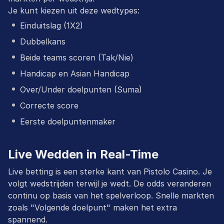
Je kunt kiezen uit deze wedtypes:
Einduitslag (1X2)
Dubbelkans
Beide teams scoren (Tak/Nie)
Handicap en Asian Handicap
Over/Under doelpunten (Suma)
Correcte score
Eerste doelpuntenmaker
Live Wedden in Real-Time
Live betting is een sterke kant van Pistolo Casino. Je
volgt wedstrijden terwijl je wedt. De odds veranderen
continu op basis van het spelverloop. Snelle markten
zoals "Volgende doelpunt" maken het extra
spannend.