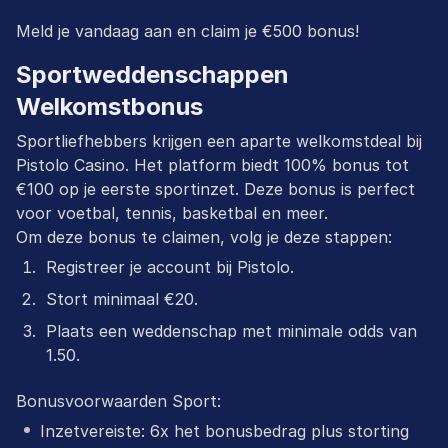
Meld je vandaag aan en claim je €500 bonus!
Sportweddenschappen
Welkomstbonus
Sportliefhebbers krijgen een aparte welkomstdeal bij
Pistolo Casino. Het platform biedt 100% bonus tot
€100 op je eerste sportinzet. Deze bonus is perfect
voor voetbal, tennis, basketbal en meer.
Om deze bonus te claimen, volg je deze stappen:
Registreer je account bij Pistolo.
Stort minimaal €20.
Plaats een weddenschap met minimale odds van
1.50.
Bonusvoorwaarden Sport:
Inzetvereiste: 6x het bonusbedrag plus storting