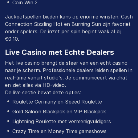
Coin Win 2
Jackpotspellen bieden kans op enorme winsten. Cash
Connection Sizzling Hot en Burning Sun zijn favoriet
onder spelers. De inzet per spin begint vaak al bij
€0,10.
Live Casino met Echte Dealers
Het live casino brengt de sfeer van een echt casino
naar je scherm. Professionele dealers leiden spellen in
real-time vanuit studio's. Je communiceert via chat
en ziet alles via HD-video.
De live sectie bevat deze opties:
Roulette Germany en Speed Roulette
Gold Saloon Blackjack en VIP Blackjack
Lightning Roulette met vermenigvuldigers
Crazy Time en Money Time gameshows