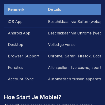
Kenmerk
Details
iOS App
Beschikbaar via Safari (webapp
Android App
Beschikbaar via Chrome (weba
Desktop
Volledige versie
Browser Support
Chrome, Safari, Firefox, Edge
Functies
Alle spellen, live casino, sport
Account Sync
Automatisch tussen apparaten
Hoe Start Je Mobiel?