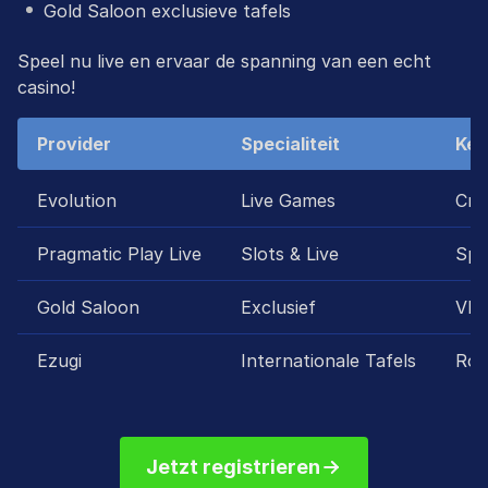
Gold Saloon exclusieve tafels
Speel nu live en ervaar de spanning van een echt
casino!
Provider
Specialiteit
Ken
Evolution
Live Games
Cra
Pragmatic Play Live
Slots & Live
Spe
Gold Saloon
Exclusief
VIP
Ezugi
Internationale Tafels
Rou
Jetzt registrieren