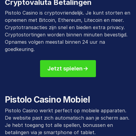
Cryptovaluta Betalingen
Pistolo Casino is cryptovriendelijk. Je kunt storten en
opnemen met Bitcoin, Ethereum, Litecoin en meer.
Cryptotransacties zijn snel en bieden extra privacy.
Cryptostortingen worden binnen minuten bevestigd.
Opnames volgen meestal binnen 24 uur na
goedkeuring.
Jetzt spielen
Pistolo Casino Mobiel
Pistolo Casino werkt perfect op mobiele apparaten.
De website past zich automatisch aan je scherm aan.
Je hebt toegang tot alle spellen, bonussen en
betalingen via je smartphone of tablet.