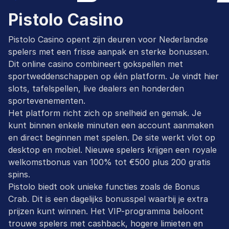
Pistolo Casino
Pistolo Casino opent zijn deuren voor Nederlandse
spelers met een frisse aanpak en sterke bonussen.
Dit online casino combineert gokspellen met
sportweddenschappen op één platform. Je vindt hier
slots, tafelspellen, live dealers en honderden
sportevenementen.
Het platform richt zich op snelheid en gemak. Je
kunt binnen enkele minuten een account aanmaken
en direct beginnen met spelen. De site werkt vlot op
desktop en mobiel. Nieuwe spelers krijgen een royale
welkomstbonus van 100% tot €500 plus 200 gratis
spins.
Pistolo biedt ook unieke functies zoals de Bonus
Crab. Dit is een dagelijks bonusspel waarbij je extra
prijzen kunt winnen. Het VIP-programma beloont
trouwe spelers met cashback, hogere limieten en