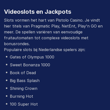
Videoslots en Jackpots
Slots vormen het hart van Pistolo Casino. Je vindt
hier titels van Pragmatic Play, NetEnt, Play'n GO en
meer. De spellen variëren van eenvoudige
fruitautomaten tot complexe videoslots met
bonusrondes.
Populaire slots bij Nederlandse spelers zijn:
Gates of Olympus 1000
Sweet Bonanza 1000
Book of Dead
Big Bass Splash
Shining Crown
Burning Hot
100 Super Hot