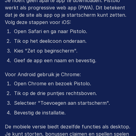
Je hoeft geen aparte app te downloaden. Pistolo
werkt als progressive web app (PWA). Dit betekent
dat je de site als app op je startscherm kunt zetten.
Volg deze stappen voor iOS:
Open Safari en ga naar Pistolo.
Tik op het deelicoon onderaan.
Kies "Zet op beginscherm".
Geef de app een naam en bevestig.
Voor Android gebruik je Chrome:
Open Chrome en bezoek Pistolo.
Tik op de drie puntjes rechtsboven.
Selecteer "Toevoegen aan startscherm".
Bevestig de installatie.
De mobiele versie biedt dezelfde functies als desktop.
Je kunt storten, bonussen claimen en spellen spelen