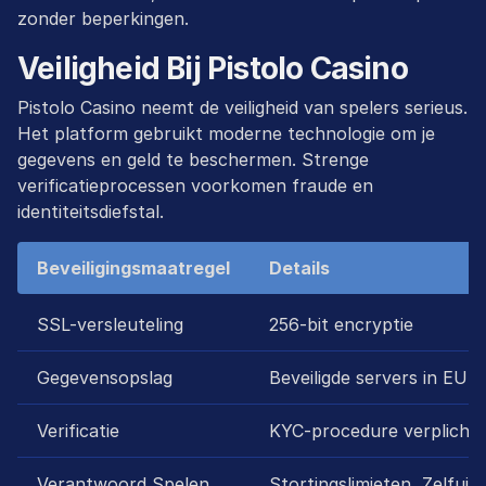
zonder beperkingen.
Veiligheid Bij Pistolo Casino
Pistolo Casino neemt de veiligheid van spelers serieus.
Het platform gebruikt moderne technologie om je
gegevens en geld te beschermen. Strenge
verificatieprocessen voorkomen fraude en
identiteitsdiefstal.
Beveiligingsmaatregel
Details
SSL-versleuteling
256-bit encryptie
Gegevensopslag
Beveiligde servers in EU
Verificatie
KYC-procedure verplicht
Verantwoord Spelen
Stortingslimieten, Zelfuits